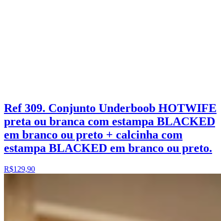
Ref 309. Conjunto Underboob HOTWIFE
preta ou branca com estampa BLACKED
em branco ou preto + calcinha com
estampa BLACKED em branco ou preto.
R$129,90