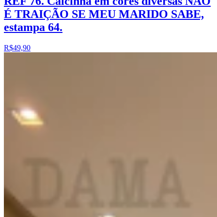
REF 76. Calcinha em cores diversas NÃO
É TRAIÇÃO SE MEU MARIDO SABE,
estampa 64.
R$49,90